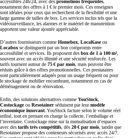
accessibles 24h/24, avec des
promotions fréquentes
,
notamment des offres à 1 € le premier mois. Ces enseignes
sont idéales pour ceux qui recherchent de la flexibilité et une
large gamme de tailles de box. Les services inclus tels que la
vidéosurveillance, les alarmes et le matériel de manutention
apportent une valeur ajoutée appréciable.
D’autres fournisseurs comme
Homebox
,
LocaKase
ou
Locabox
se distinguent par un bon compromis entre
accessibilité et services. Ils proposent des
box de 1 à 100 m²
,
souvent avec un accès illimité et une sécurité renforcée. Les
tarifs tournent autour de
75 € par mois
, mais peuvent être
réduits grâce à des offres promotionnelles. Ces prestataires
sont particulièrement adaptés pour un usage fréquent ou pour
le stockage de mobilier encombrant, notamment en cas de
déménagement ou de rénovation.
Enfin, des solutions alternatives comme
YouStock
,
Costockage
ou
Resotainer
séduisent par leur
modèle
économique innovant
. YouStock facture selon le volume réel
utilisé, tout en prenant en charge la collecte, l’emballage et
l’inventaire. Costockage mise sur la mutualisation d’espaces
avec des
tarifs très compétitifs
, dès
20 € par mois
, tandis que
Resotainer propose des conteneurs sécurisés avec accès 24/7.