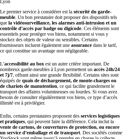
Lyon
Le premier service à considérer est la
sécurité du garde-
meuble
. Un bon prestataire doit proposer des dispositifs tels
que
la vidéosurveillance, les alarmes anti-intrusion et un
contrôle d’accès par badge ou digicode
. Ces éléments sont
essentiels pour protéger vos biens, notamment si vous y
stockez des objets de valeur ou sensibles. Certains
fournisseurs incluent également une
assurance
dans le tarif,
ce qui constitue un avantage non négligeable.
L’
accessibilité au box
est un autre critère important. De
nombreux garde-meubles à Lyon permettent un
accès 24h/24
et 7j/7
, offrant ainsi une grande flexibilité. Certains sites sont
équipés de
quais de déchargement, de monte-charges ou
de chariots de manutention
, ce qui facilite grandement le
transport des affaires volumineuses ou lourdes. Si vous avez
besoin de consulter régulièrement vos biens, ce type d’accès
illimité est à privilégier.
Enfin, certains prestataires proposent des
services logistiques
et pratiques
, qui peuvent faire la différence. Cela inclut la
vente de cartons, de couvertures de protection, ou encore
un service d’emballage et de transport
. Des sociétés comme
YouStock vont même jusqu’à prendre en charge la collecte,