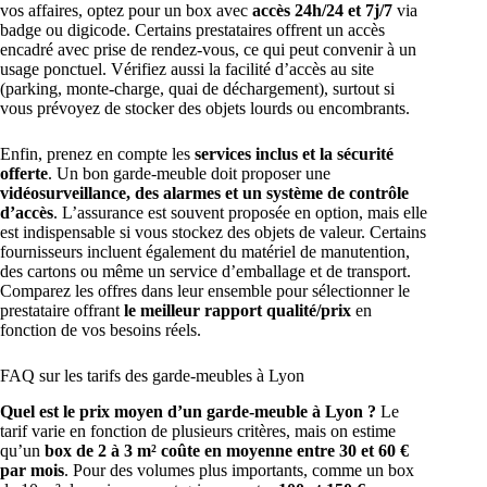
vos affaires, optez pour un box avec
accès 24h/24 et 7j/7
via
badge ou digicode. Certains prestataires offrent un accès
encadré avec prise de rendez-vous, ce qui peut convenir à un
usage ponctuel. Vérifiez aussi la facilité d’accès au site
(parking, monte-charge, quai de déchargement), surtout si
vous prévoyez de stocker des objets lourds ou encombrants.
Enfin, prenez en compte les
services inclus et la sécurité
offerte
. Un bon garde-meuble doit proposer une
vidéosurveillance, des alarmes et un système de contrôle
d’accès
. L’assurance est souvent proposée en option, mais elle
est indispensable si vous stockez des objets de valeur. Certains
fournisseurs incluent également du matériel de manutention,
des cartons ou même un service d’emballage et de transport.
Comparez les offres dans leur ensemble pour sélectionner le
prestataire offrant
le meilleur rapport qualité/prix
en
fonction de vos besoins réels.
FAQ sur les tarifs des garde-meubles à Lyon
Quel est le prix moyen d’un garde-meuble à Lyon ?
Le
tarif varie en fonction de plusieurs critères, mais on estime
qu’un
box de 2 à 3 m² coûte en moyenne entre 30 et 60 €
par mois
. Pour des volumes plus importants, comme un box