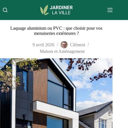
Passer
au
contenu
Laquage aluminium ou PVC : que choisir pour vos
menuiseries extérieures ?
9 avril 2026
Clément
Maison et Aménagement